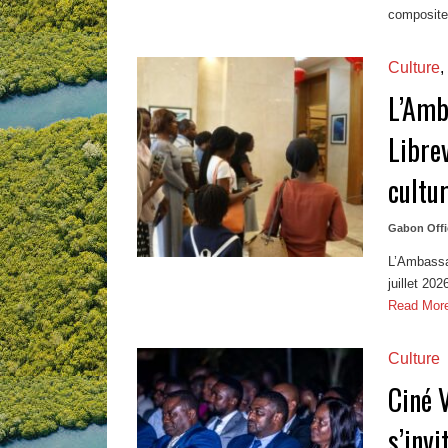
compositeu
Culture
,
L’Amb
Libre
cultur
Gabon Offi
L’Ambassa
juillet 20
Read Mor
Culture
Ciné 
s’invi