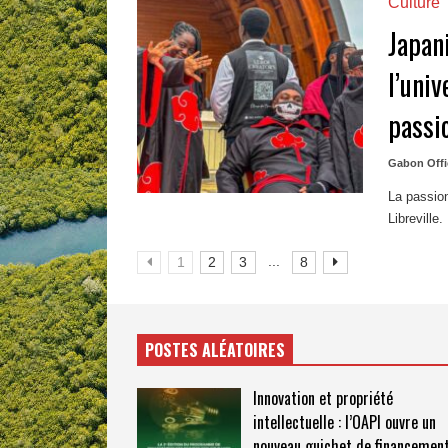
Culture
Japan
l’uni
passi
Gabon Offi
La passion
Libreville.
...
1
2
3
8
POSTES ALÉATOIRES
Innovation et propriété
intellectuelle : l’OAPI ouvre un
nouveau guichet de financemen