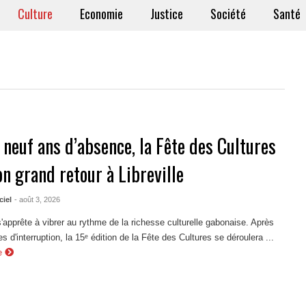
Culture
Economie
Justice
Société
Santé
 neuf ans d’absence, la Fête des Cultures
on grand retour à Libreville
ciel
- août 3, 2026
 s'apprête à vibrer au rythme de la richesse culturelle gabonaise. Après
s d'interruption, la 15ᵉ édition de la Fête des Cultures se déroulera ...
e