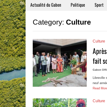
Actualité du Gabon
Politique
Sport
Category:
Culture
Culture
Après
fait s
Gabon Offi
Libreville
neuf année
Read Mor
Culture