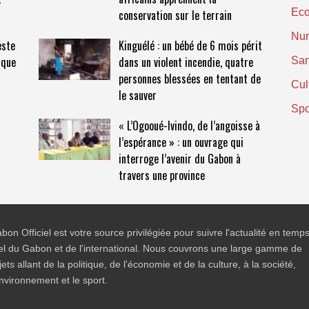
Ec
conservation sur le terrain
Nu
este
Kinguélé : un bébé de 6 mois périt
ique
dans un violent incendie, quatre
San
personnes blessées en tentant de
Cul
le sauver
Spo
« L’Ogooué-Ivindo, de l’angoisse à
l’espérance » : un ouvrage qui
interroge l’avenir du Gabon à
travers une province
bon Officiel est votre source privilégiée pour suivre l'actualité en temp
el du Gabon et de l'international. Nous couvrons une large gamme de
jets allant de la politique, de l'économie et de la culture, à la société,
environnement et le sport.