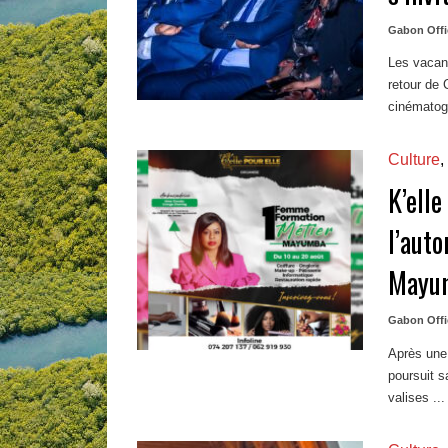
Gabon Offi
Les vacanc
retour de 
cinématogr
Culture
,
K’elle
l’auto
Mayu
Gabon Offi
Après une 
poursuit 
valises ...