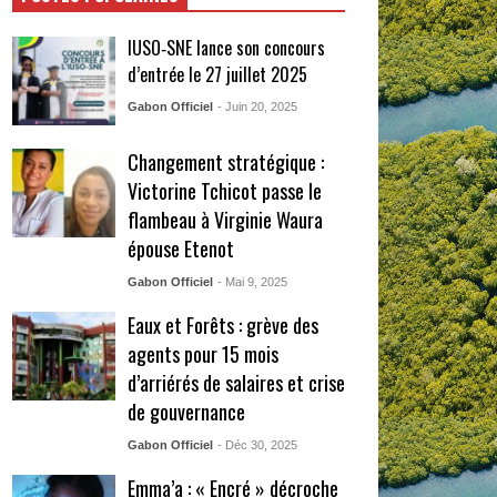
IUSO‑SNE lance son concours
d’entrée le 27 juillet 2025
Gabon Officiel
- Juin 20, 2025
Changement stratégique :
Victorine Tchicot passe le
flambeau à Virginie Waura
épouse Etenot
Gabon Officiel
- Mai 9, 2025
Eaux et Forêts : grève des
agents pour 15 mois
d’arriérés de salaires et crise
de gouvernance
Gabon Officiel
- Déc 30, 2025
Emma’a : « Encré » décroche