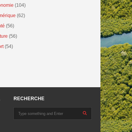
onomie
(104)
mérique
(62)
té
(56)
ture
(56)
rt
(54)
RECHERCHE
s