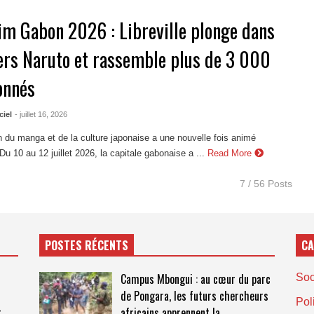
im Gabon 2026 : Libreville plonge dans
vers Naruto et rassemble plus de 3 000
onnés
ciel
- juillet 16, 2026
 du manga et de la culture japonaise a une nouvelle fois animé
 Du 10 au 12 juillet 2026, la capitale gabonaise a ...
Read More
7 / 56 Posts
POSTES RÉCENTS
CA
Campus Mbongui : au cœur du parc
Soc
de Pongara, les futurs chercheurs
Pol
t
africains apprennent la