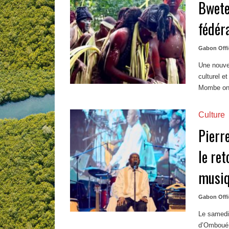
Bwete
fédér
Gabon Offi
Une nouvel
culturel e
Mombe ont
Culture
Pierr
le re
musiq
Gabon Offi
Le samedi 
d’Omboué. 