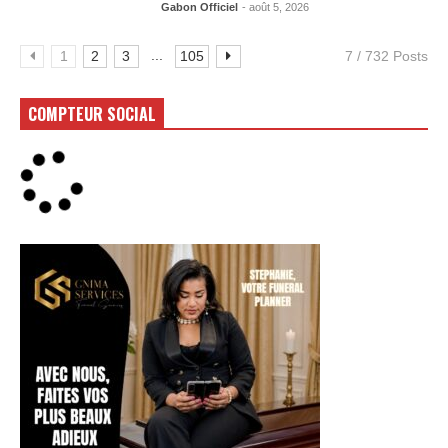
Gabon Officiel
- août 5, 2026
...
1
2
3
105
7 / 732 Posts
COMPTEUR SOCIAL