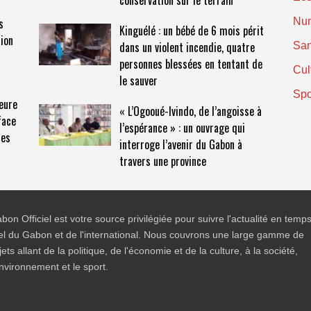
conservation sur le terrain
s
Nu
Kinguélé : un bébé de 6 mois périt
sion
dans un violent incendie, quatre
San
personnes blessées en tentant de
Cul
le sauver
Spo
eure
« L’Ogooué-Ivindo, de l’angoisse à
face
l’espérance » : un ouvrage qui
les
interroge l’avenir du Gabon à
travers une province
bon Officiel est votre source privilégiée pour suivre l'actualité en temp
el du Gabon et de l'international. Nous couvrons une large gamme de
jets allant de la politique, de l'économie et de la culture, à la société,
environnement et le sport.