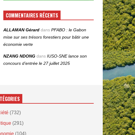
COMMENTAIRES RÉCENTS
ALLAMAN Gérard
dans
PFABO : le Gabon
mise sur ses trésors forestiers pour bâtir une
économie verte
NZANG NDONG
dans
IUSO‑SNE lance son
concours d’entrée le 27 juillet 2025
TÉGORIES
iété
(732)
itique
(291)
onomie
(104)