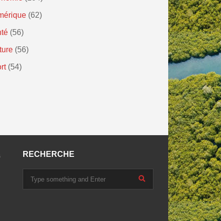
mérique
(62)
té
(56)
ture
(56)
rt
(54)
RECHERCHE
s