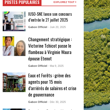
POSTES POPULAIRES
EXPLOREZ TOUT
IUSO‑SNE lance son concours
d’entrée le 27 juillet 2025
Gabon Officiel
- Juin 20, 2025
Changement stratégique :
Victorine Tchicot passe le
flambeau à Virginie Waura
épouse Etenot
Gabon Officiel
- Mai 9, 2025
Eaux et Forêts : grève des
agents pour 15 mois
d’arriérés de salaires et crise
de gouvernance
Gabon Officiel
- Déc 30, 2025