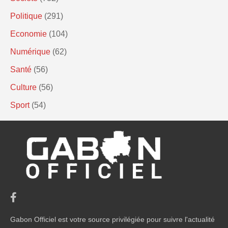
Politique
(291)
Economie
(104)
Numérique
(62)
Santé
(56)
Culture
(56)
Sport
(54)
Gabon Officiel est votre source privilégiée pour suivre l'actualité