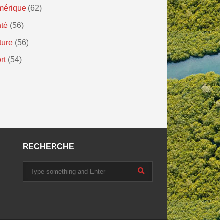
mérique
(62)
té
(56)
ture
(56)
rt
(54)
RECHERCHE
s