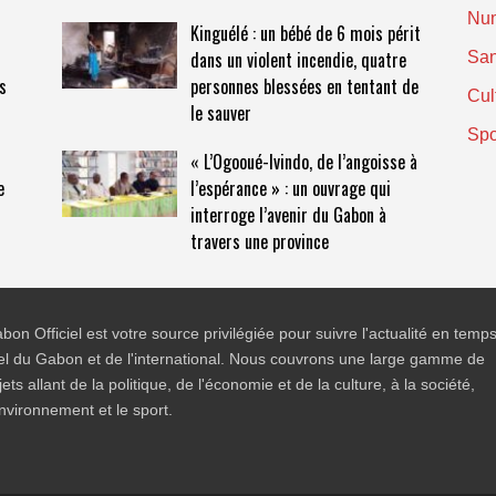
Nu
Kinguélé : un bébé de 6 mois périt
dans un violent incendie, quatre
San
es
personnes blessées en tentant de
Cul
le sauver
Spo
« L’Ogooué-Ivindo, de l’angoisse à
e
l’espérance » : un ouvrage qui
interroge l’avenir du Gabon à
travers une province
bon Officiel est votre source privilégiée pour suivre l'actualité en temp
el du Gabon et de l'international. Nous couvrons une large gamme de
jets allant de la politique, de l'économie et de la culture, à la société,
environnement et le sport.