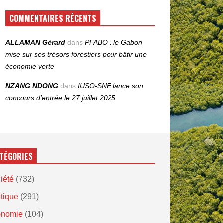
COMMENTAIRES RÉCENTS
ALLAMAN Gérard
dans
PFABO : le Gabon
mise sur ses trésors forestiers pour bâtir une
économie verte
NZANG NDONG
dans
IUSO‑SNE lance son
concours d’entrée le 27 juillet 2025
TÉGORIES
iété
(732)
itique
(291)
onomie
(104)