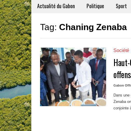
Actualité du Gabon
Politique
Sport
Tag:
Chaning Zenaba
Société
Haut-
offen
Gabon Offi
Dans une 
Zenaba ont
conjointe à