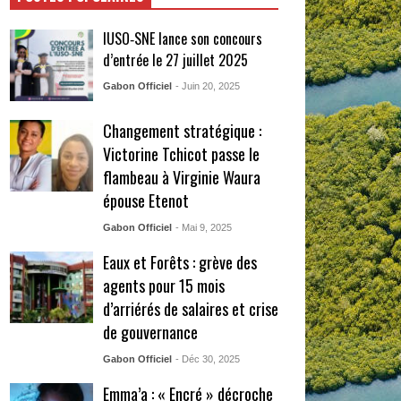
IUSO‑SNE lance son concours
d’entrée le 27 juillet 2025
Gabon Officiel
- Juin 20, 2025
Changement stratégique :
Victorine Tchicot passe le
flambeau à Virginie Waura
épouse Etenot
Gabon Officiel
- Mai 9, 2025
Eaux et Forêts : grève des
agents pour 15 mois
d’arriérés de salaires et crise
de gouvernance
Gabon Officiel
- Déc 30, 2025
Emma’a : « Encré » décroche