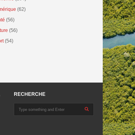
mérique
(62)
té
(56)
ture
(56)
rt
(54)
RECHERCHE
s