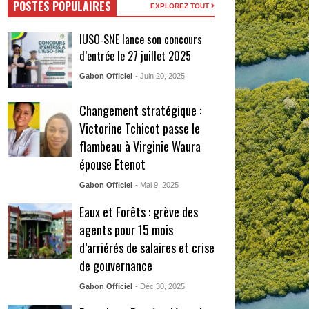
POSTES POPULAIRES
EXPLOREZ TOUT
IUSO‑SNE lance son concours
d’entrée le 27 juillet 2025
Gabon Officiel
- Juin 20, 2025
Changement stratégique :
Victorine Tchicot passe le
flambeau à Virginie Waura
épouse Etenot
Gabon Officiel
- Mai 9, 2025
Eaux et Forêts : grève des
agents pour 15 mois
d’arriérés de salaires et crise
de gouvernance
Gabon Officiel
- Déc 30, 2025