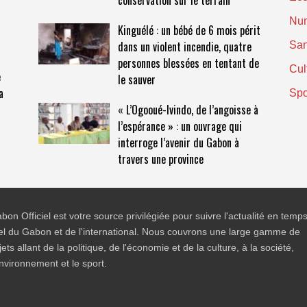
conservation sur le terrain
Nu
Kinguélé : un bébé de 6 mois périt
dans un violent incendie, quatre
San
personnes blessées en tentant de
Cul
e
le sauver
a
Spo
« L’Ogooué-Ivindo, de l’angoisse à
l’espérance » : un ouvrage qui
interroge l’avenir du Gabon à
travers une province
bon Officiel est votre source privilégiée pour suivre l'actualité en temp
el du Gabon et de l'international. Nous couvrons une large gamme de
jets allant de la politique, de l'économie et de la culture, à la société,
environnement et le sport.