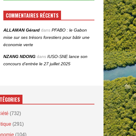
COMMENTAIRES RÉCENTS
ALLAMAN Gérard
dans
PFABO : le Gabon
mise sur ses trésors forestiers pour bâtir une
économie verte
NZANG NDONG
dans
IUSO‑SNE lance son
concours d’entrée le 27 juillet 2025
TÉGORIES
iété
(732)
itique
(291)
onomie
(104)