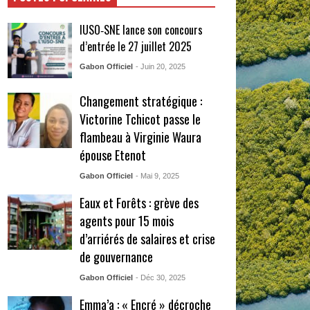
IUSO‑SNE lance son concours
d’entrée le 27 juillet 2025
Gabon Officiel
- Juin 20, 2025
Changement stratégique :
Victorine Tchicot passe le
flambeau à Virginie Waura
épouse Etenot
Gabon Officiel
- Mai 9, 2025
Eaux et Forêts : grève des
agents pour 15 mois
d’arriérés de salaires et crise
de gouvernance
Gabon Officiel
- Déc 30, 2025
Emma’a : « Encré » décroche