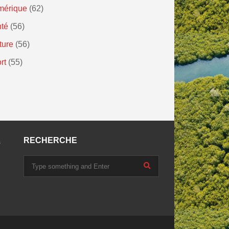
mérique
(62)
té
(56)
ture
(56)
rt
(55)
RECHERCHE
s