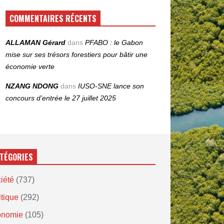
COMMENTAIRES RÉCENTS
ALLAMAN Gérard
dans
PFABO : le Gabon
mise sur ses trésors forestiers pour bâtir une
économie verte
NZANG NDONG
dans
IUSO‑SNE lance son
concours d’entrée le 27 juillet 2025
TÉGORIES
iété
(737)
itique
(292)
onomie
(105)