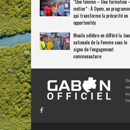
“Une femme – Une formation 
métier” : À Oyem, un program
qui transforme la précarité en
opportunités
Mouila célèbre en différé la Jou
nationale de la Femme sous le
signe de l’engagement
communautaire​
Ga
ré
su
l'