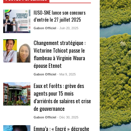
IUSO‑SNE lance son concours
d’entrée le 27 juillet 2025
Gabon Officiel
- Juin 20, 2025
Changement stratégique :
Victorine Tchicot passe le
flambeau à Virginie Waura
épouse Etenot
Gabon Officiel
- Mai 9, 2025
Eaux et Forêts : grève des
agents pour 15 mois
d’arriérés de salaires et crise
de gouvernance
Gabon Officiel
- Déc 30, 2025
Emma’a : « Encré » décroche