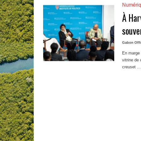
Numéri
À Harv
souve
Gabon Offi
En marge d
vitrine de
creuset ...