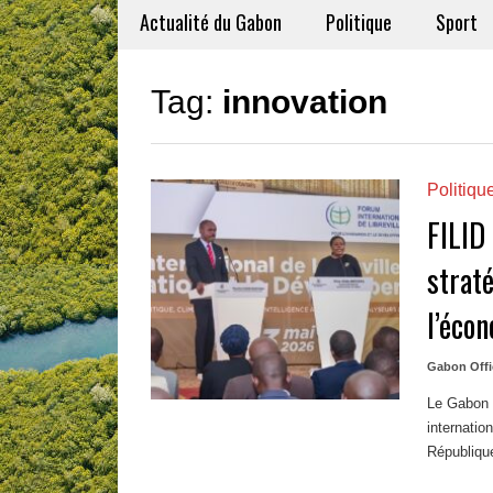
Actualité du Gabon
Politique
Sport
Tag:
innovation
Politiqu
FILID
straté
l’éco
Gabon Offi
Le Gabon 
internatio
République