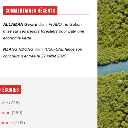
COMMENTAIRES RÉCENTS
ALLAMAN Gérard
dans
PFABO : le Gabon
mise sur ses trésors forestiers pour bâtir une
économie verte
NZANG NDONG
dans
IUSO‑SNE lance son
concours d’entrée le 27 juillet 2025
TÉGORIES
iété
(728)
itique
(289)
onomie
(103)