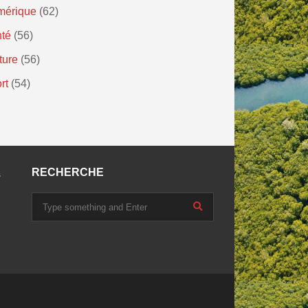
mérique
(62)
té
(56)
ture
(56)
rt
(54)
RECHERCHE
s