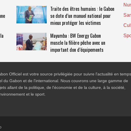
Nu
s
Traite des êtres humains : le Gabon
une
se dote d’un manuel national pour
San
mieux protéger les victimes
Cul
la
Mayumba : BW Energy Gabon
Spo
muscle la filière pêche avec un
important don d’équipements
bon Officiel est votre source privilégiée pour suivre l'actualité en temp
el du Gabon et de l'international. Nous couvrons une large gamme de
jets allant de la politique, de l'économie et de la culture, à la société,
environnement et le sport.
o