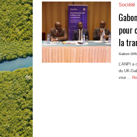
Société
Gabon
pour 
la tr
Gabon Offi
L’ANPI a of
du UK-Gab
vise ...
Re