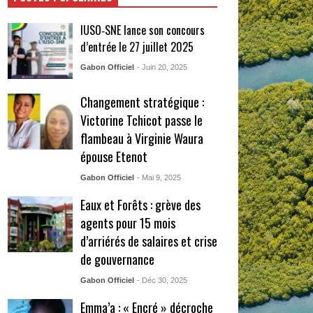
IUSO‑SNE lance son concours
d’entrée le 27 juillet 2025
Gabon Officiel
- Juin 20, 2025
Changement stratégique :
Victorine Tchicot passe le
flambeau à Virginie Waura
épouse Etenot
Gabon Officiel
- Mai 9, 2025
Eaux et Forêts : grève des
agents pour 15 mois
d’arriérés de salaires et crise
de gouvernance
Gabon Officiel
- Déc 30, 2025
Emma’a : « Encré » décroche