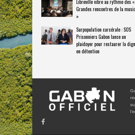
Libreville vibre au rythme des «
Grandes rencontres de la musi
»
Surpopulation carcérale : SOS
Prisonniers Gabon lance un
plaidoyer pour restaurer la dign
en détention
Ga
ré
su
l'