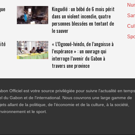
Nu
que
Kinguélé : un bébé de 6 mois périt
dans un violent incendie, quatre
San
personnes blessées en tentant de
Cul
le sauver
Spo
ité
« L’Ogooué-Ivindo, de l’angoisse à
l’espérance » : un ouvrage qui
interroge l’avenir du Gabon à
travers une province
bon Officiel est votre source privilégiée pour suivre l'actualité en temp
el du Gabon et de l'international. Nous couvrons une large gamme de
jets allant de la politique, de l'économie et de la culture, à la société,
environnement et le sport.