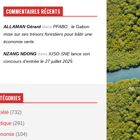
COMMENTAIRES RÉCENTS
ALLAMAN Gérard
dans
PFABO : le Gabon
mise sur ses trésors forestiers pour bâtir une
économie verte
NZANG NDONG
dans
IUSO‑SNE lance son
concours d’entrée le 27 juillet 2025
TÉGORIES
iété
(732)
itique
(291)
onomie
(104)