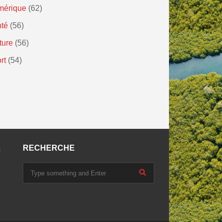
mérique
(62)
té
(56)
ture
(56)
rt
(54)
RECHERCHE
s