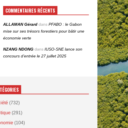
COMMENTAIRES RÉCENTS
ALLAMAN Gérard
dans
PFABO : le Gabon
mise sur ses trésors forestiers pour bâtir une
économie verte
NZANG NDONG
dans
IUSO‑SNE lance son
concours d’entrée le 27 juillet 2025
TÉGORIES
iété
(732)
itique
(291)
onomie
(104)