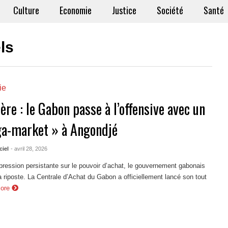
Culture
Economie
Justice
Société
Santé
ls
ie
ère : le Gabon passe à l’offensive avec un
a-market » à Angondjé
ciel
- avril 28, 2026
pression persistante sur le pouvoir d’achat, le gouvernement gabonais
a riposte. La Centrale d’Achat du Gabon a officiellement lancé son tout
More