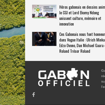
Héros gabonais en dessins anim
le CGI et Lord Ekomy Ndong
unissent culture, mémoire et
innovation
Ces Gabonais nous font honneu
dans Vogue Italie : Ulrich Mink
Edzo Ovono, Dan Michael Gaara 
Roland Trésor Roland
Ga
ré
su
l'