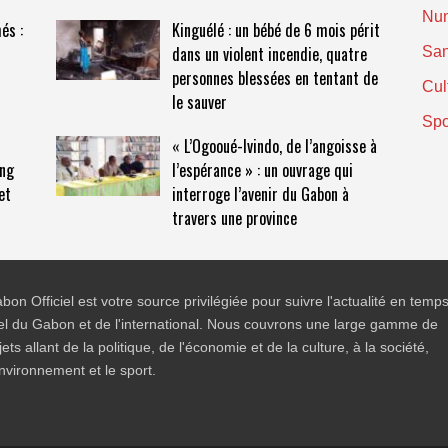
Nu
és :
Kinguélé : un bébé de 6 mois périt
dans un violent incendie, quatre
San
personnes blessées en tentant de
Cul
le sauver
Spo
r
« L’Ogooué-Ivindo, de l’angoisse à
ang
l’espérance » : un ouvrage qui
et
interroge l’avenir du Gabon à
travers une province
bon Officiel est votre source privilégiée pour suivre l'actualité en temp
el du Gabon et de l'international. Nous couvrons une large gamme de
jets allant de la politique, de l'économie et de la culture, à la société,
environnement et le sport.