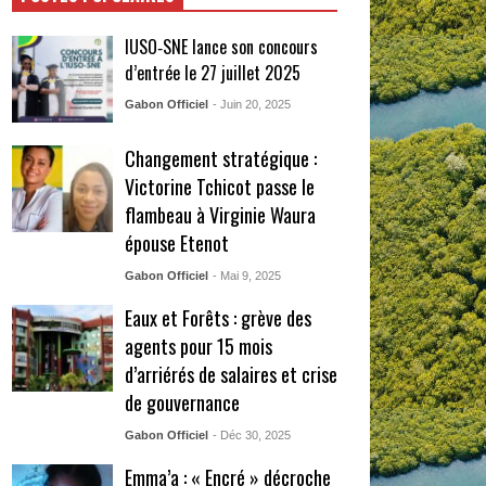
IUSO‑SNE lance son concours
d’entrée le 27 juillet 2025
Gabon Officiel
- Juin 20, 2025
Changement stratégique :
Victorine Tchicot passe le
flambeau à Virginie Waura
épouse Etenot
Gabon Officiel
- Mai 9, 2025
Eaux et Forêts : grève des
agents pour 15 mois
d’arriérés de salaires et crise
de gouvernance
Gabon Officiel
- Déc 30, 2025
Emma’a : « Encré » décroche