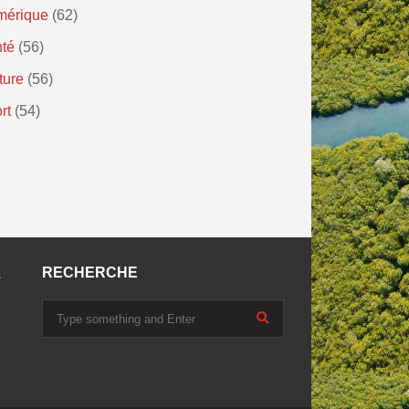
mérique
(62)
té
(56)
ture
(56)
rt
(54)
RECHERCHE
s