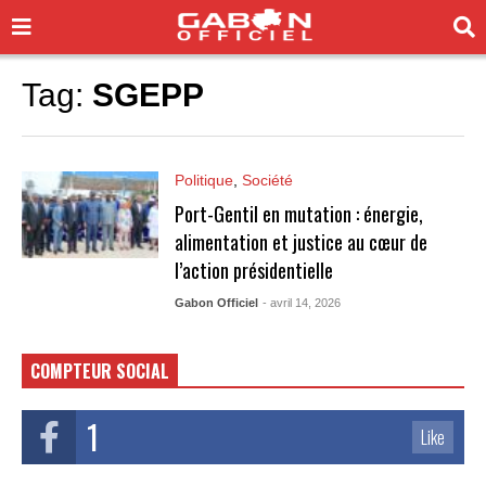
Tag:
SGEPP
Politique
,
Société
Port-Gentil en mutation : énergie,
alimentation et justice au cœur de
l’action présidentielle
Gabon Officiel
- avril 14, 2026
COMPTEUR SOCIAL
1
Like