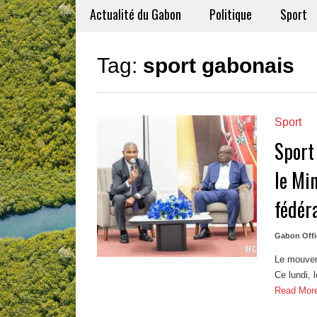
Actualité du Gabon
Politique
Sport
Tag:
sport gabonais
Sport
Sport
le Min
fédér
Gabon Offi
Le mouveme
Ce lundi, 
Read Mor