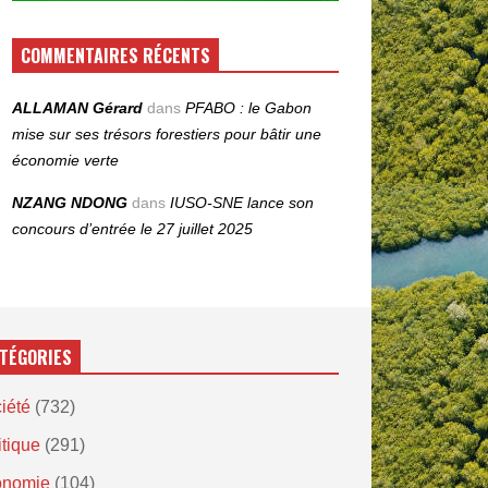
COMMENTAIRES RÉCENTS
ALLAMAN Gérard
dans
PFABO : le Gabon
mise sur ses trésors forestiers pour bâtir une
économie verte
NZANG NDONG
dans
IUSO‑SNE lance son
concours d’entrée le 27 juillet 2025
TÉGORIES
iété
(732)
itique
(291)
onomie
(104)