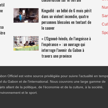
conservation sur le terrain
ntil
Nu
ne
Kinguélé : un bébé de 6 mois périt
dans un violent incendie, quatre
San
personnes blessées en tentant de
Cul
 sa
le sauver
ière
Spo
« L’Ogooué-Ivindo, de l’angoisse à
l’espérance » : un ouvrage qui
interroge l’avenir du Gabon à
travers une province
bon Officiel est votre source privilégiée pour suivre l'actualité en temp
el du Gabon et de l'international. Nous couvrons une large gamme de
jets allant de la politique, de l'économie et de la culture, à la société,
environnement et le sport.