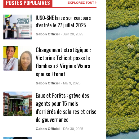
POSTES POPULAIRES
EXPLOREZ TOUT
IUSO‑SNE lance son concours
d’entrée le 27 juillet 2025
Gabon Officiel
- Juin 20, 2025
Changement stratégique :
Victorine Tchicot passe le
flambeau à Virginie Waura
épouse Etenot
Gabon Officiel
- Mai 9, 2025
Eaux et Forêts : grève des
agents pour 15 mois
d’arriérés de salaires et crise
de gouvernance
Gabon Officiel
- Déc 30, 2025