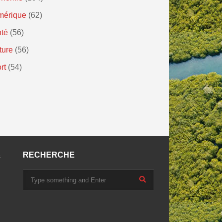
mérique
(62)
té
(56)
ture
(56)
rt
(54)
RECHERCHE
s