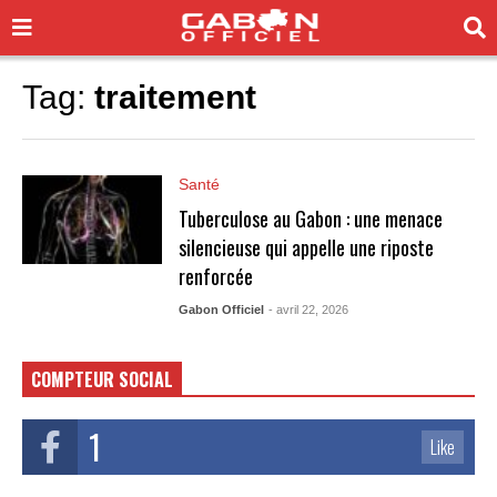
Tag:
traitement
Santé
Tuberculose au Gabon : une menace
silencieuse qui appelle une riposte
renforcée
Gabon Officiel
- avril 22, 2026
COMPTEUR SOCIAL
1
Like