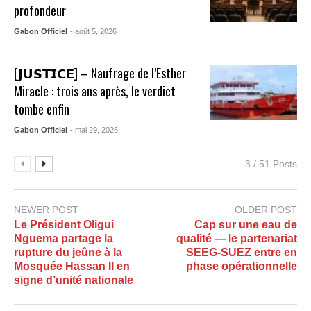
profondeur
Gabon Officiel
- août 5, 2026
[𝗝𝗨𝗦𝗧𝗜𝗖𝗘] – Naufrage de l’Esther
Miracle : trois ans après, le verdict
tombe enfin
Gabon Officiel
- mai 29, 2026
3 / 51 Posts
NEWER POST
OLDER POST
Le Président Oligui
Cap sur une eau de
Nguema partage la
qualité — le partenariat
rupture du jeûne à la
SEEG‑SUEZ entre en
Mosquée Hassan II en
phase opérationnelle
signe d’unité nationale