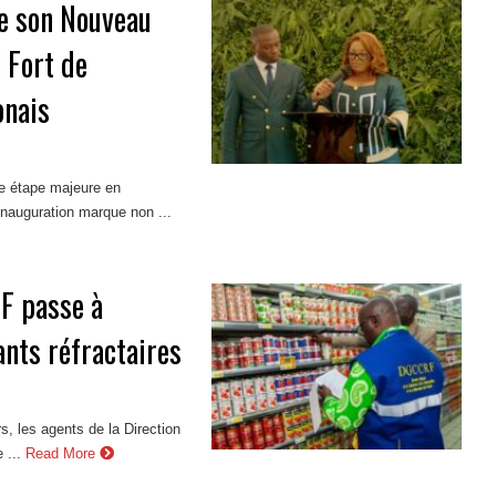
e son Nouveau
 Fort de
onais
ne étape majeure en
inauguration marque non ...
F passe à
ants réfractaires
s, les agents de la Direction
 ...
Read More