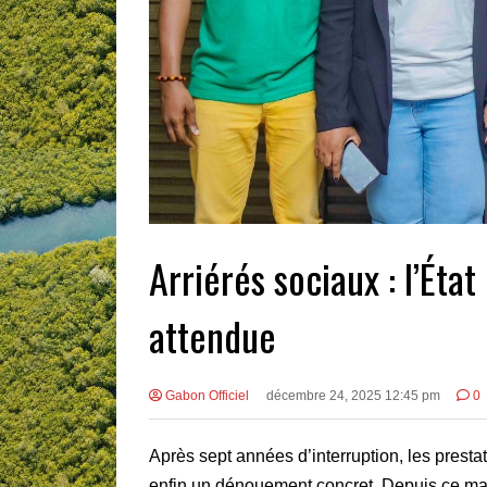
Arriérés sociaux : l’Éta
attendue
Gabon Officiel
décembre 24, 2025 12:45 pm
0
Après sept années d’interruption, les prest
enfin un dénouement concret. Depuis ce mati