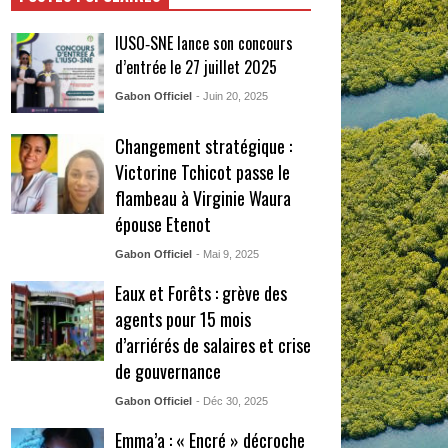
IUSO‑SNE lance son concours
d’entrée le 27 juillet 2025
Gabon Officiel
- Juin 20, 2025
Changement stratégique :
Victorine Tchicot passe le
flambeau à Virginie Waura
épouse Etenot
Gabon Officiel
- Mai 9, 2025
Eaux et Forêts : grève des
agents pour 15 mois
d’arriérés de salaires et crise
de gouvernance
Gabon Officiel
- Déc 30, 2025
Emma’a : « Encré » décroche