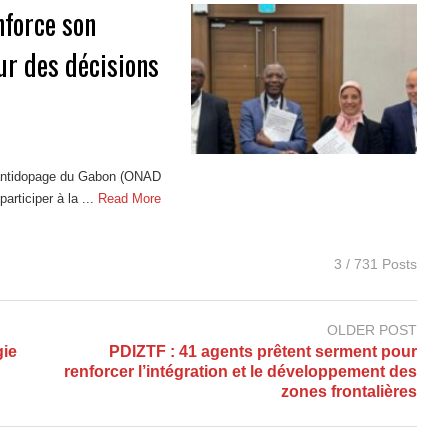
force son
r des décisions
e antidopage du Gabon (ONAD
rticiper à la ...
Read More
3 / 731 Posts
OLDER POST
gie
PDIZTF : 41 agents prêtent serment pour
renforcer l’intégration et le développement des
zones frontalières