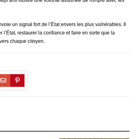
sept ans illustre une volonté assumée de rompre avec les
oie un signal fort de l’État envers les plus vulnérables. Il
 l’État, restaurer la confiance et faire en sorte que la
vers chaque citoyen.