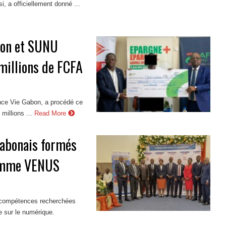
, a officiellement donné ...
bon et SUNU
millions de FCFA
ce Vie Gabon, a procédé ce
millions ...
Read More
gabonais formés
ramme VENUS
es compétences recherchées
 sur le numérique.