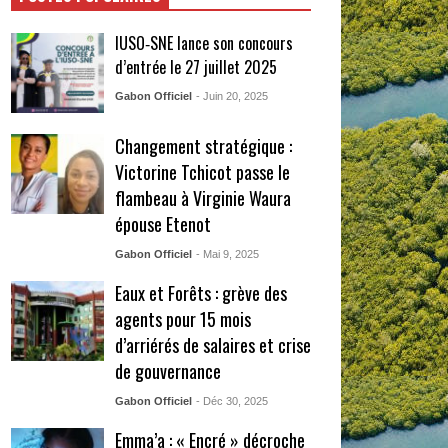
IUSO‑SNE lance son concours
d’entrée le 27 juillet 2025
Gabon Officiel
- Juin 20, 2025
Changement stratégique :
Victorine Tchicot passe le
flambeau à Virginie Waura
épouse Etenot
Gabon Officiel
- Mai 9, 2025
Eaux et Forêts : grève des
agents pour 15 mois
d’arriérés de salaires et crise
de gouvernance
Gabon Officiel
- Déc 30, 2025
Emma’a : « Encré » décroche