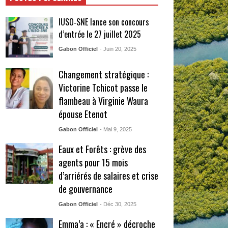
IUSO‑SNE lance son concours
d’entrée le 27 juillet 2025
Gabon Officiel
- Juin 20, 2025
Changement stratégique :
Victorine Tchicot passe le
flambeau à Virginie Waura
épouse Etenot
Gabon Officiel
- Mai 9, 2025
Eaux et Forêts : grève des
agents pour 15 mois
d’arriérés de salaires et crise
de gouvernance
Gabon Officiel
- Déc 30, 2025
Emma’a : « Encré » décroche