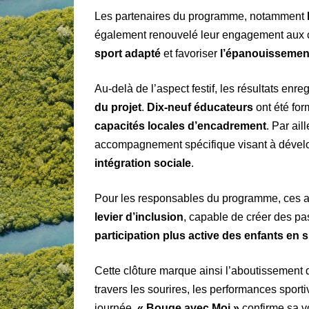
Les partenaires du programme, notamment
également renouvelé leur engagement aux c
sport adapté
et favoriser
l’épanouissement
Au-delà de l’aspect festif, les résultats enre
du projet
.
Dix-neuf éducateurs
ont été for
capacités locales d’encadrement
. Par ail
accompagnement spécifique visant à déve
intégration sociale
.
Pour les responsables du programme, ces 
levier d’inclusion
, capable de créer des pas
participation plus active des enfants en s
Cette clôture marque ainsi l’aboutissement 
travers les sourires, les performances sport
journée,
« Bouge avec Moi »
confirme sa vo