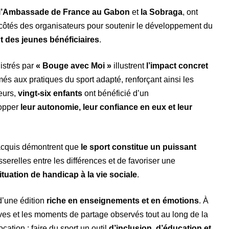
l’Ambassade de France au Gabon
et
la Sobraga
, ont
ôtés des organisateurs pour soutenir le développement du
 des jeunes bénéficiaires
.
gistrés par
« Bouge avec Moi »
illustrent
l’impact concret
més aux pratiques du sport adapté, renforçant ainsi les
leurs,
vingt-six enfants
ont bénéficié d’un
lopper
leur autonomie, leur confiance en eux et leur
acquis démontrent que
le sport constitue un puissant
serelles entre les différences et de favoriser une
ituation de handicap à la vie sociale
.
d’une édition
riche en enseignements et en émotions
. À
ives et les moments de partage observés tout au long de la
cation : faire du sport un outil
d’inclusion, d’éducation et