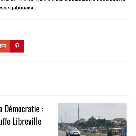
esse gabonaise
.
a Démocratie :
ffe Libreville