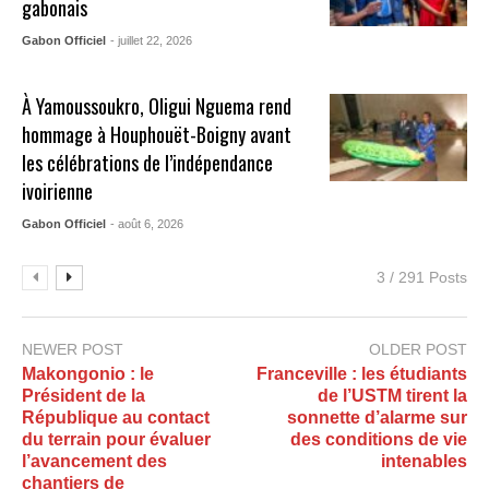
gabonais
Gabon Officiel
- juillet 22, 2026
À Yamoussoukro, Oligui Nguema rend
hommage à Houphouët-Boigny avant
les célébrations de l’indépendance
ivoirienne
Gabon Officiel
- août 6, 2026
3 / 291 Posts
NEWER POST
OLDER POST
Makongonio : le
Franceville : les étudiants
Président de la
de l’USTM tirent la
République au contact
sonnette d’alarme sur
du terrain pour évaluer
des conditions de vie
l’avancement des
intenables
chantiers de