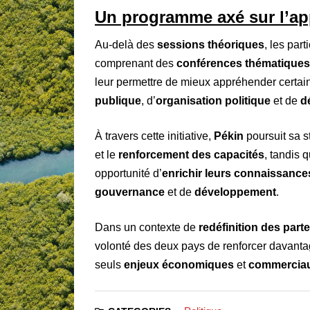
Un programme axé sur l’ap
Au-delà des
sessions théoriques
, les par
comprenant des
conférences thématiques
leur permettre de mieux appréhender certa
publique
, d’
organisation politique
et de
d
À travers cette initiative,
Pékin
poursuit sa s
et le
renforcement des capacités
, tandis 
opportunité d’
enrichir leurs connaissance
gouvernance
et de
développement
.
Dans un contexte de
redéfinition des part
volonté des deux pays de renforcer davanta
seuls
enjeux économiques
et
commercia