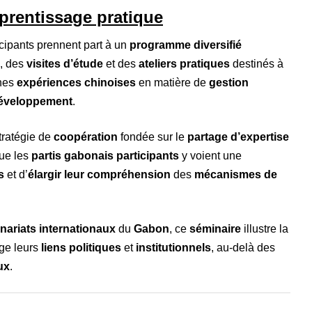
prentissage pratique
ticipants prennent part à un
programme diversifié
, des
visites d’étude
et des
ateliers pratiques
destinés à
ines
expériences chinoises
en matière de
gestion
éveloppement
.
tratégie de
coopération
fondée sur le
partage d’expertise
que les
partis gabonais participants
y voient une
s
et d’
élargir leur compréhension
des
mécanismes de
enariats internationaux
du
Gabon
, ce
séminaire
illustre la
ge leurs
liens politiques
et
institutionnels
, au-delà des
ux
.