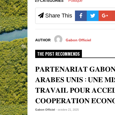
Politique
CATEGORIES
Share This
AUTHOR
Gabon Officiel
THE POST RECOMMENDS
𝐏𝐀𝐑𝐓𝐄𝐍𝐀𝐑𝐈𝐀𝐓 𝐆𝐀𝐁𝐎𝐍
𝐀𝐑𝐀𝐁𝐄𝐒 𝐔𝐍𝐈𝐒 : 𝐔𝐍𝐄 𝐌𝐈
𝐓𝐑𝐀𝐕𝐀𝐈𝐋 𝐏𝐎𝐔𝐑 𝐀𝐂𝐂𝐄́
𝐂𝐎𝐎𝐏𝐄́𝐑𝐀𝐓𝐈𝐎𝐍 𝐄́𝐂𝐎𝐍
Gabon Officiel
- octobre 21, 2025