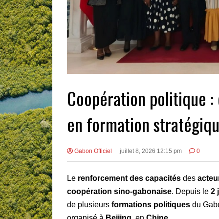
Coopération politique :
en formation stratégiqu
Gabon Officiel
juillet 8, 2026 12:15 pm
0
Le
renforcement des capacités
des
acteu
coopération sino-gabonaise
. Depuis le
2 
de plusieurs
formations politiques
du Gabo
organisé à
Beijing
, en
Chine
.