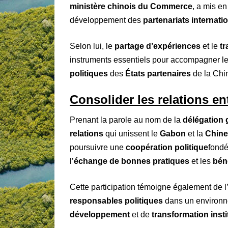
ministère chinois du Commerce
, a mis en
développement des
partenariats internat
Selon lui, le
partage d’expériences
et le
t
instruments essentiels pour accompagner l
politiques
des
États partenaires
de la Chi
Consolider les relations ent
Prenant la parole au nom de la
délégation
relations
qui unissent le
Gabon
et la
Chine
poursuivre une
coopération politique
fondé
l’
échange de bonnes pratiques
et les
bén
Cette participation témoigne également de l
responsables politiques
dans un environn
développement
et de
transformation insti