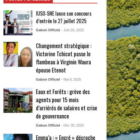
IUSO‑SNE lance son concours
d’entrée le 27 juillet 2025
Gabon Officiel
- Juin 20, 2025
Changement stratégique :
Victorine Tchicot passe le
flambeau à Virginie Waura
épouse Etenot
Gabon Officiel
- Mai 9, 2025
Eaux et Forêts : grève des
agents pour 15 mois
d’arriérés de salaires et crise
de gouvernance
Gabon Officiel
- Déc 30, 2025
Emma’a : « Encré » décroche