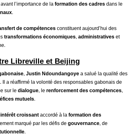
 avant l’importance de la
formation des cadres
dans le
ionaux
.
ransfert de compétences
constituent aujourd’hui des
es
transformations économiques
,
administratives
et
ne.
re Libreville et Beijing
 gabonaise
,
Justin Ndoundangoye
a salué la qualité des
. Il a réaffirmé la volonté des responsables gabonais de
e sur le
dialogue
, le
renforcement des compétences
,
éfices mutuels
.
’
intérêt croissant
accordé à la
formation des
ement marqué par les défis de
gouvernance
, de
tutionnelle
.