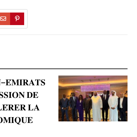
–𝐄́𝐌𝐈𝐑𝐀𝐓𝐒
𝐒𝐒𝐈𝐎𝐍 𝐃𝐄
𝐄́𝐑𝐄𝐑 𝐋𝐀
𝐎𝐌𝐈𝐐𝐔𝐄