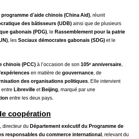
u
programme d’aide chinois (China Aid)
, réunit
cratique des bâtisseurs (UDB)
ainsi que de plusieurs
ique gabonais (PDG)
, le
Rassemblement pour la patrie
(UN)
, les
Sociaux démocrates gabonais (SDG)
et le
e chinois (PCC)
à l’occasion de son
105ᵉ anniversaire
,
’expériences
en matière de
gouvernance
, de
nisation des organisations politiques
. Elle intervient
entre
Libreville
et
Beijing
, marqué par une
tion
entre les deux pays.
de coopération
, directeur du
Département exécutif du Programme de
des responsables du commerce international
, relevant du