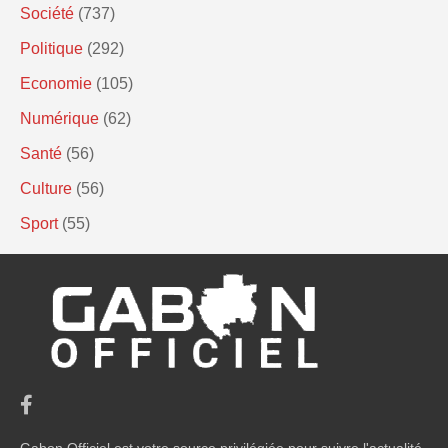
Société
(737)
Politique
(292)
Economie
(105)
Numérique
(62)
Santé
(56)
Culture
(56)
Sport
(55)
Gabon Officiel est votre source privilégiée pour suivre l'actualité