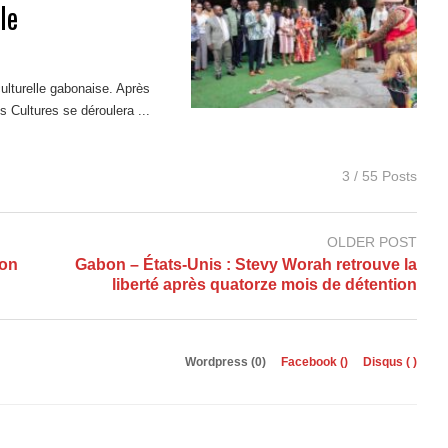
le
culturelle gabonaise. Après
es Cultures se déroulera ...
3 / 55 Posts
OLDER POST
ion
Gabon – États-Unis : Stevy Worah retrouve la
liberté après quatorze mois de détention
Wordpress (0)
Facebook (
)
Disqus (
)