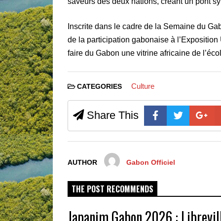
saveurs des deux nations, créant un pont sy
Inscrite dans le cadre de la Semaine du Gabo
de la participation gabonaise à l’Exposition 
faire du Gabon une vitrine africaine de l’écol
Culture
CATEGORIES
Share This
AUTHOR
Gabon Officiel
THE POST RECOMMENDS
Japanim Gabon 2026 : Librevil