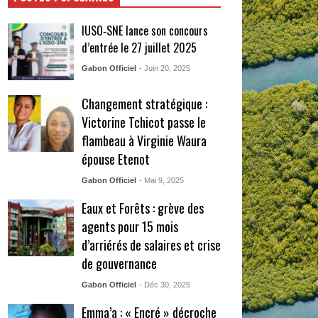
IUSO‑SNE lance son concours
d’entrée le 27 juillet 2025
Gabon Officiel
- Juin 20, 2025
Changement stratégique :
Victorine Tchicot passe le
flambeau à Virginie Waura
épouse Etenot
Gabon Officiel
- Mai 9, 2025
Eaux et Forêts : grève des
agents pour 15 mois
d’arriérés de salaires et crise
de gouvernance
Gabon Officiel
- Déc 30, 2025
Emma’a : « Encré » décroche