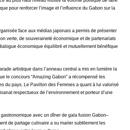
e au plus haut niveau illustre la volonté politique de faire
ique pour renforcer l’image et l’influence du Gabon sur la
rganisée face aux médias japonais a permis de présenter
tion verte, de souveraineté économique et de partenariats
n dialogue économique équilibré et mutuellement bénéfique
parade artistique dans l’anneau central a mis en lumière la
s que le concours “Amazing Gabon” a récompensé les
ues du pays. Le Pavillon des Femmes a quant à lui valorisé
tisanat respectueux de l’environnement et porteur d’une
te gastronomique avec un dîner de gala fusion Gabon–
nt de partage culinaire a su marier subtilement les