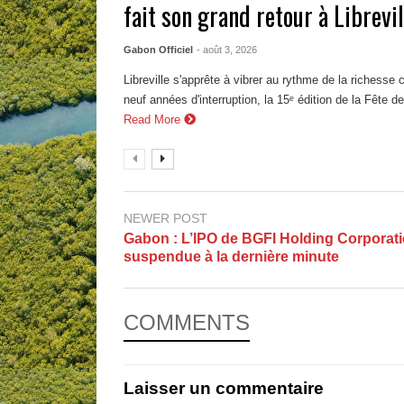
fait son grand retour à Librevil
Gabon Officiel
- août 3, 2026
Libreville s'apprête à vibrer au rythme de la richesse 
neuf années d'interruption, la 15ᵉ édition de la Fête d
Read More
NEWER POST
Gabon : L’IPO de BGFI Holding Corporat
suspendue à la dernière minute
COMMENTS
Laisser un commentaire