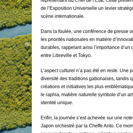
représentant du Chef de l’État. Cette présenc
de l’Exposition Universelle un levier stratég
scène internationale.
Dans la foulée, une conférence de presse o
les priorités nationales en matière d’innova
durables, rappelant ainsi l’importance d’u
entre Libreville et Tokyo.
L’aspect culturel n’a pas été en reste. Une 
diversité des traditions gabonaises, tandi
créations et initiatives les plus emblématiq
le raphia, matière naturelle symbole d’un ar
identité unique.
Enfin, la journée s’est achevée sur une no
Japon orchestré par la Cheffe Anto. Ce mome