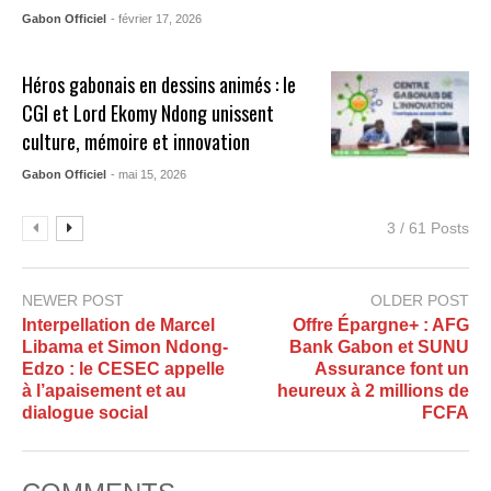
Gabon Officiel
- février 17, 2026
Héros gabonais en dessins animés : le
CGI et Lord Ekomy Ndong unissent
culture, mémoire et innovation
Gabon Officiel
- mai 15, 2026
3 / 61 Posts
NEWER POST
OLDER POST
Interpellation de Marcel
Offre Épargne+ : AFG
Libama et Simon Ndong-
Bank Gabon et SUNU
Edzo : le CESEC appelle
Assurance font un
à l’apaisement et au
heureux à 2 millions de
dialogue social
FCFA