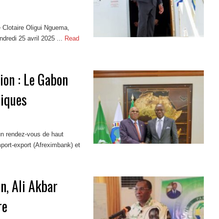
 Clotaire Oligui Nguema,
redi 25 avril 2025 ...
Read
ion : Le Gabon
miques
un rendez-vous de haut
mport-export (Afreximbank) et
n, Ali Akbar
re