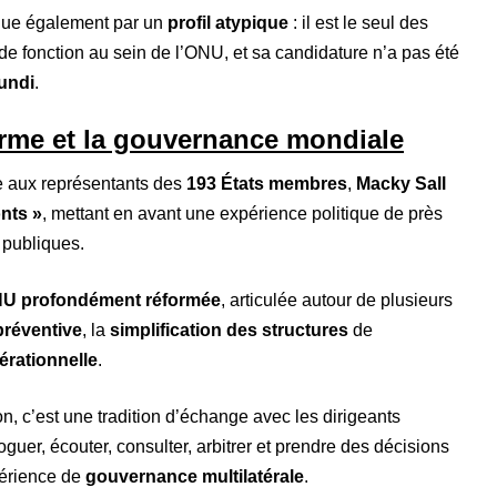
ingue également par un
profil atypique
: il est le seul des
de fonction au sein de l’ONU, et sa candidature n’a pas été
undi
.
orme et la gouvernance mondiale
 aux représentants des
193 États membres
,
Macky Sall
nts »
, mettant en avant une expérience politique de près
 publiques.
U profondément réformée
, articulée autour de plusieurs
préventive
, la
simplification des structures
de
pérationnelle
.
on, c’est une tradition d’échange avec les dirigeants
loguer, écouter, consulter, arbitrer et prendre des décisions
xpérience de
gouvernance multilatérale
.