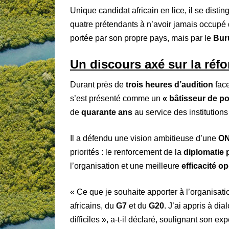
Unique candidat africain en lice, il se dist
quatre prétendants à n’avoir jamais occupé 
portée par son propre pays, mais par le
Bur
Un discours axé sur la réf
Durant près de
trois heures d’audition
face
s’est présenté comme un
« bâtisseur de po
de
quarante ans
au service des institutions
Il a défendu une vision ambitieuse d’une
ON
priorités : le renforcement de la
diplomatie 
l’organisation et une meilleure
efficacité o
« Ce que je souhaite apporter à l’organisati
africains, du
G7
et du
G20
. J’ai appris à dia
difficiles », a-t-il déclaré, soulignant son e