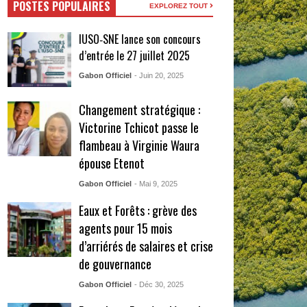
POSTES POPULAIRES
EXPLOREZ TOUT
IUSO‑SNE lance son concours
d’entrée le 27 juillet 2025
Gabon Officiel
- Juin 20, 2025
Changement stratégique :
Victorine Tchicot passe le
flambeau à Virginie Waura
épouse Etenot
Gabon Officiel
- Mai 9, 2025
Eaux et Forêts : grève des
agents pour 15 mois
d’arriérés de salaires et crise
de gouvernance
Gabon Officiel
- Déc 30, 2025