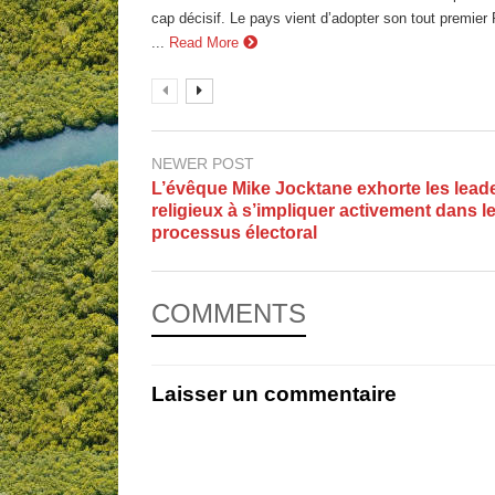
cap décisif. Le pays vient d’adopter son tout premier 
...
Read More
NEWER POST
L’évêque Mike Jocktane exhorte les lead
religieux à s’impliquer activement dans l
processus électoral
COMMENTS
Laisser un commentaire