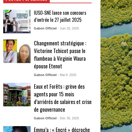
IUSO‑SNE lance son concours
d’entrée le 27 juillet 2025
Gabon Officiel
- Juin 20, 2025
Changement stratégique :
Victorine Tchicot passe le
flambeau à Virginie Waura
épouse Etenot
Gabon Officiel
- Mai 9, 2025
Eaux et Forêts : grève des
agents pour 15 mois
d’arriérés de salaires et crise
de gouvernance
Gabon Officiel
- Déc 30, 2025
Emma’a : « Encré » décroche