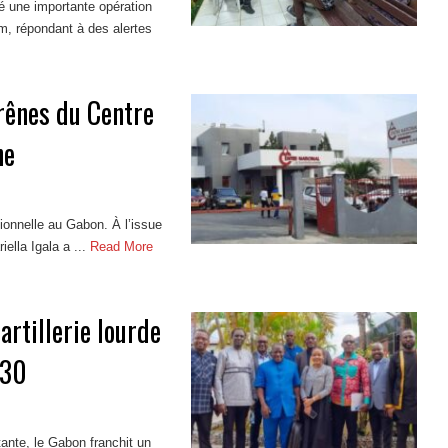
é une importante opération
m, répondant à des alertes
 rênes du Centre
ne
sionnelle au Gabon. À l’issue
ella Igala a ...
Read More
’artillerie lourde
030
ante, le Gabon franchit un