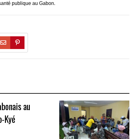
 santé publique au Gabon.
abonais au
o-Kyé