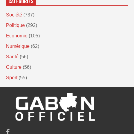
CATÉGORIES
Société
(737)
Politique
(292)
Economie
(105)
Numérique
(62)
Santé
(56)
Culture
(56)
Sport
(55)