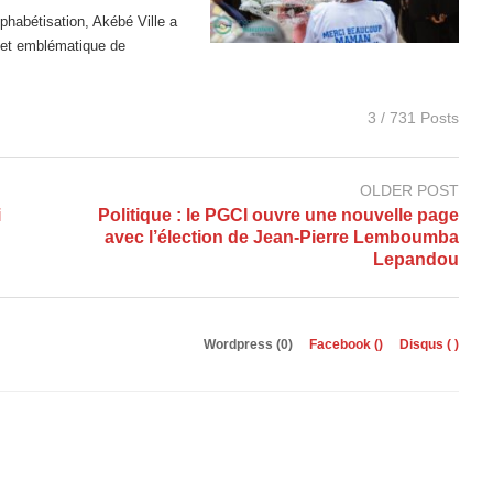
phabétisation, Akébé Ville a
e et emblématique de
3 / 731 Posts
OLDER POST
i
Politique : le PGCI ouvre une nouvelle page
avec l’élection de Jean-Pierre Lemboumba
Lepandou
Wordpress (0)
Facebook (
)
Disqus (
)