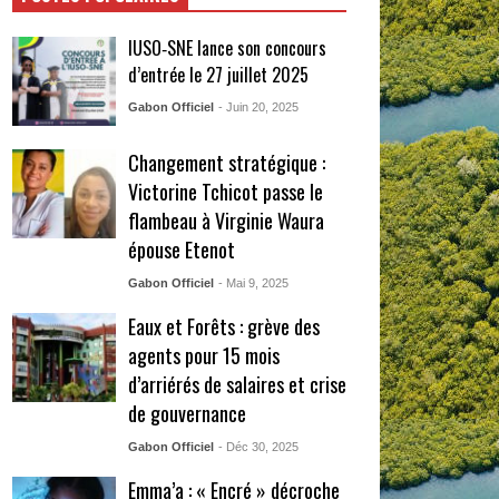
IUSO‑SNE lance son concours
d’entrée le 27 juillet 2025
Gabon Officiel
- Juin 20, 2025
Changement stratégique :
Victorine Tchicot passe le
flambeau à Virginie Waura
épouse Etenot
Gabon Officiel
- Mai 9, 2025
Eaux et Forêts : grève des
agents pour 15 mois
d’arriérés de salaires et crise
de gouvernance
Gabon Officiel
- Déc 30, 2025
Emma’a : « Encré » décroche