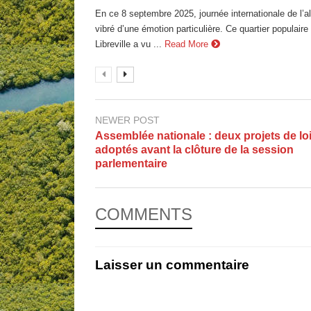
En ce 8 septembre 2025, journée internationale de l’al
vibré d’une émotion particulière. Ce quartier populair
Libreville a vu ...
Read More
NEWER POST
Assemblée nationale : deux projets de lo
adoptés avant la clôture de la session
parlementaire
COMMENTS
Laisser un commentaire