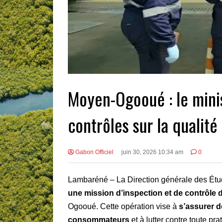
Moyen-Ogooué : le minis
contrôles sur la qualité
Gabon Officiel
juin 30, 2026 10:34 am
0
Lambaréné – La Direction générale des Étud
une mission d’inspection et de contrôle d
Ogooué. Cette opération vise à
s’assurer d
consommateurs
et à lutter contre toute pr