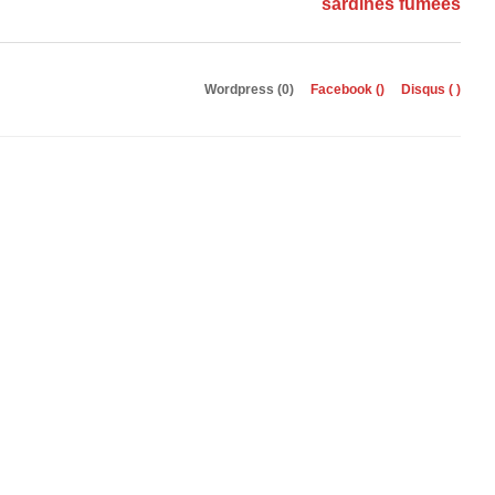
sardines fumées
Wordpress (0)
Facebook (
)
Disqus (
)