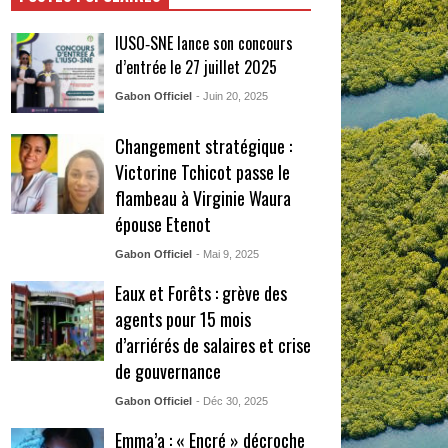
IUSO‑SNE lance son concours
d’entrée le 27 juillet 2025
Gabon Officiel
- Juin 20, 2025
Changement stratégique :
Victorine Tchicot passe le
flambeau à Virginie Waura
épouse Etenot
Gabon Officiel
- Mai 9, 2025
Eaux et Forêts : grève des
agents pour 15 mois
d’arriérés de salaires et crise
de gouvernance
Gabon Officiel
- Déc 30, 2025
Emma’a : « Encré » décroche