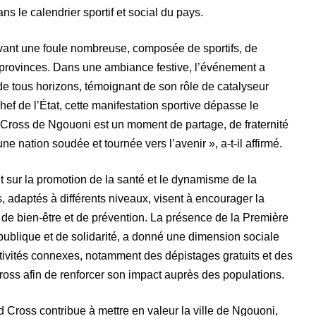
 le calendrier sportif et social du pays.
vant une foule nombreuse, composée de sportifs, de
s provinces. Dans une ambiance festive, l’événement a
de tous horizons, témoignant de son rôle de catalyseur
Chef de l’État, cette manifestation sportive dépasse le
 Cross de Ngouoni est un moment de partage, de fraternité
r une nation soudée et tournée vers l’avenir », a-t-il affirmé.
nt sur la promotion de la santé et le dynamisme de la
adaptés à différents niveaux, visent à encourager la
el de bien-être et de prévention. La présence de la Première
ublique et de solidarité, a donné une dimension sociale
tivités connexes, notamment des dépistages gratuits et des
ross afin de renforcer son impact auprès des populations.
 Cross contribue à mettre en valeur la ville de Ngouoni,