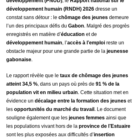
développement (PNUD)
, le
Rapport national sur le
développement humain (RNDH) 2026
dresse un
constat sans détour : le
chômage des jeunes
demeure
l’un des principaux défis du
Gabon
. Malgré des progrès
enregistrés en matière d’
éducation
et de
développement humain
, l’
accès à l’emploi
reste un
obstacle majeur pour une grande partie de la
jeunesse
gabonaise
.
Le rapport révèle que le
taux de chômage des jeunes
atteint 34,5 %
, dans un pays où près de
91 % de la
population vit en milieu urbain
. Cette situation met en
évidence un
décalage entre la formation des jeunes
et
les
opportunités du marché du travail
. Le document
souligne également que les
jeunes femmes
ainsi que
les populations vivant hors de la
province de l’Estuaire
sont les plus exposées aux difficultés d’
insertion