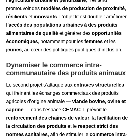
l’
agriculture urbaine et périurbaine
, il entend
promouvoir des
modèles de production de proximité
,
résilients
et
innovants
. L’objectif est double : améliorer
l’accès des populations urbaines à des produits
alimentaires de qualité
et générer des
opportunités
économiques
, notamment pour les
femmes
et les
jeunes
, au cœur des politiques publiques d’inclusion.
Dynamiser le commerce intra-
communautaire des produits animaux
Le second projet s’attaque aux
entraves structurelles
qui freinent les échanges commerciaux des produits
agricoles d’origine animale —
viande bovine, ovine et
caprine
— dans l’espace
CEMAC
. Il prévoit le
renforcement des chaînes de valeur
, la
facilitation de
la circulation des produits
et le
respect strict des
normes sanitaires
, afin de stimuler le
commerce intra-