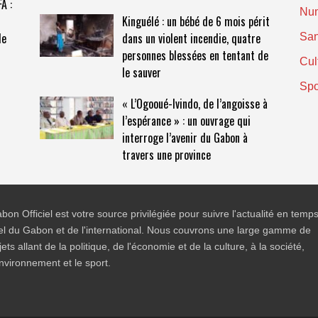
A :
Nu
Kinguélé : un bébé de 6 mois périt
de
dans un violent incendie, quatre
San
personnes blessées en tentant de
Cul
le sauver
Spo
« L’Ogooué-Ivindo, de l’angoisse à
l’espérance » : un ouvrage qui
interroge l’avenir du Gabon à
travers une province
bon Officiel est votre source privilégiée pour suivre l'actualité en temp
el du Gabon et de l'international. Nous couvrons une large gamme de
jets allant de la politique, de l'économie et de la culture, à la société,
environnement et le sport.