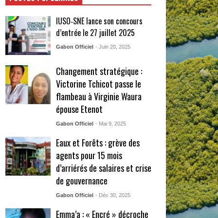
IUSO‑SNE lance son concours
d’entrée le 27 juillet 2025
Gabon Officiel
- Juin 20, 2025
Changement stratégique :
Victorine Tchicot passe le
flambeau à Virginie Waura
épouse Etenot
Gabon Officiel
- Mai 9, 2025
Eaux et Forêts : grève des
agents pour 15 mois
d’arriérés de salaires et crise
de gouvernance
Gabon Officiel
- Déc 30, 2025
Emma’a : « Encré » décroche