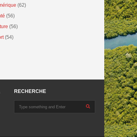
mérique
(62)
té
(56)
ture
(56)
rt
(54)
RECHERCHE
s