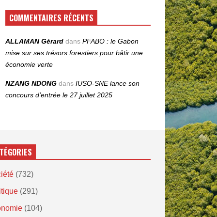
COMMENTAIRES RÉCENTS
ALLAMAN Gérard
dans
PFABO : le Gabon
mise sur ses trésors forestiers pour bâtir une
économie verte
NZANG NDONG
dans
IUSO‑SNE lance son
concours d’entrée le 27 juillet 2025
TÉGORIES
iété
(732)
itique
(291)
onomie
(104)