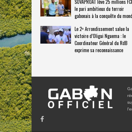
SOVAPROAT lève 25 millions FCF
le pari ambitieux du terroir
gabonais à la conquête du mon
Le 2ᵉ Arrondissement salue la
victoire d’Oligui Nguema : le
Coordinateur Général du RdB
exprime sa reconnaissance
Ga
ré
su
l'