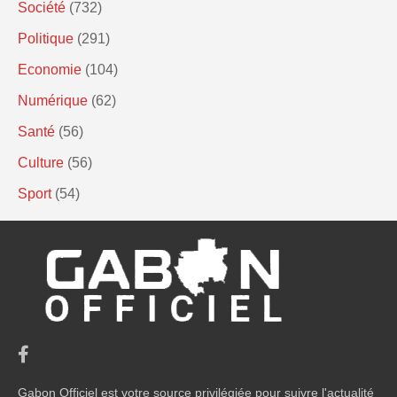
Société
(732)
Politique
(291)
Economie
(104)
Numérique
(62)
Santé
(56)
Culture
(56)
Sport
(54)
Gabon Officiel est votre source privilégiée pour suivre l'actualité