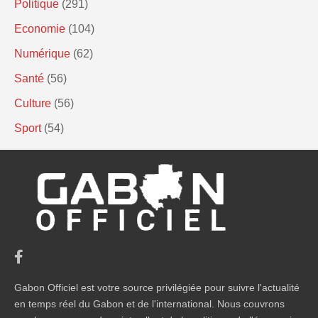
Politique
(291)
Economie
(104)
Numérique
(62)
Santé
(56)
Culture
(56)
Sport
(54)
Gabon Officiel est votre source privilégiée pour suivre l'actualité
en temps réel du Gabon et de l'international. Nous couvrons