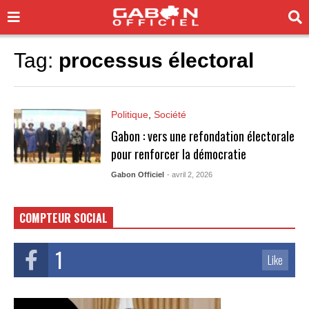
Tag:
processus électoral
Politique
,
Société
Gabon : vers une refondation électorale
pour renforcer la démocratie
Gabon Officiel
- avril 2, 2026
COMPTEUR SOCIAL
1
Like