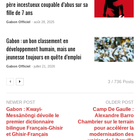
père incestueux coupable d’abus sur sa
fille de 7 ans
Gabon Officiel
- août 28, 2025
Gabon : un bon classement en
développement humain, mais une
jeunesse toujours en quête d’emploi
Gabon Officiel
- juillet 21, 2026
3 / 736 Posts
NEWER POST
OLDER POST
Gabon : Kwayi-
Camp De Gaulle :
Messänöngi dévoile le
Alexandre Barro
premier dictionnaire
Chambrier sur le terrain
bilingue Français-Ghisir
pour accélérer la
et Ghisir-Français
modernisation des