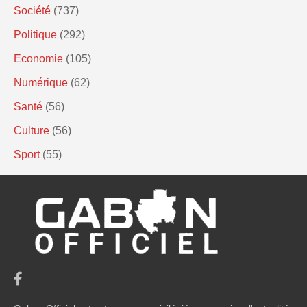
Société
(737)
Politique
(292)
Economie
(105)
Numérique
(62)
Santé
(56)
Culture
(56)
Sport
(55)