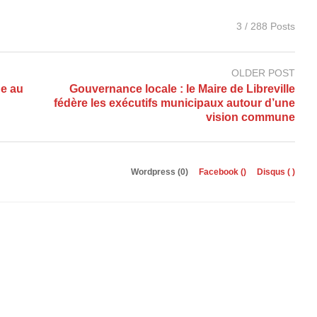
3 / 288 Posts
OLDER POST
ue au
Gouvernance locale : le Maire de Libreville
fédère les exécutifs municipaux autour d’une
vision commune
Wordpress (0)
Facebook (
)
Disqus (
)