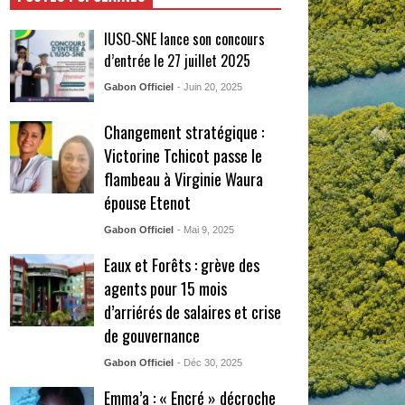
IUSO‑SNE lance son concours
d’entrée le 27 juillet 2025
Gabon Officiel
- Juin 20, 2025
Changement stratégique :
Victorine Tchicot passe le
flambeau à Virginie Waura
épouse Etenot
Gabon Officiel
- Mai 9, 2025
Eaux et Forêts : grève des
agents pour 15 mois
d’arriérés de salaires et crise
de gouvernance
Gabon Officiel
- Déc 30, 2025
Emma’a : « Encré » décroche