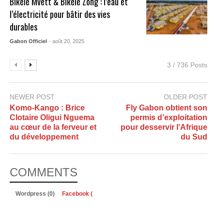
Bikélé Mvett & Bikélé Zong : l’eau et
l’électricité pour bâtir des vies
durables
Gabon Officiel
- août 20, 2025
3 / 736 Posts
NEWER POST
OLDER POST
Komo-Kango : Brice
Fly Gabon obtient son
Clotaire Oligui Nguema
permis d’exploitation
au cœur de la ferveur et
pour desservir l’Afrique
du développement
du Sud
COMMENTS
Wordpress (0)
Facebook (