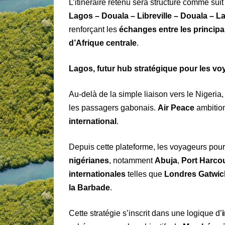
L’itinéraire retenu sera structuré comme suit 
Lagos – Douala – Libreville – Douala – L
renforçant les
échanges entre les principa
d’Afrique centrale
.
Lagos, futur hub stratégique pour les v
Au-delà de la simple liaison vers le Nigeria,
les passagers gabonais.
Air Peace
ambition
international
.
Depuis cette plateforme, les voyageurs pou
nigérianes
, notamment
Abuja
,
Port Harco
internationales
telles que
Londres Gatwic
la Barbade
.
Cette stratégie s’inscrit dans une logique d’