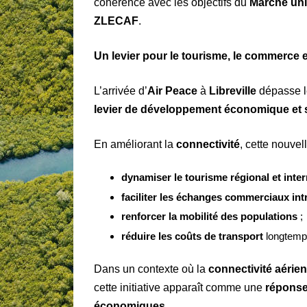
cohérence avec les objectifs du
Marché uni
ZLECAF
.
Un levier pour le tourisme, le commerce
L’arrivée d’
Air Peace
à
Libreville
dépasse le
levier de développement économique et 
En améliorant la
connectivité
, cette nouvel
dynamiser le tourisme régional et inter
faciliter les échanges commerciaux intr
renforcer la mobilité des populations
;
réduire les coûts de transport
longtemps
Dans un contexte où la
connectivité aérien
cette initiative apparaît comme une
réponse
économiques
.