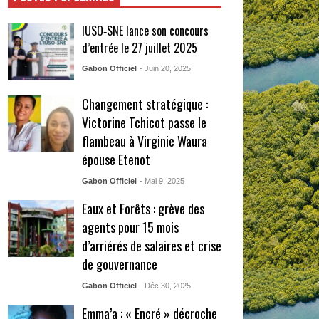
IUSO‑SNE lance son concours
d’entrée le 27 juillet 2025
Gabon Officiel
- Juin 20, 2025
Changement stratégique :
Victorine Tchicot passe le
flambeau à Virginie Waura
épouse Etenot
Gabon Officiel
- Mai 9, 2025
Eaux et Forêts : grève des
agents pour 15 mois
d’arriérés de salaires et crise
de gouvernance
Gabon Officiel
- Déc 30, 2025
Emma’a : « Encré » décroche