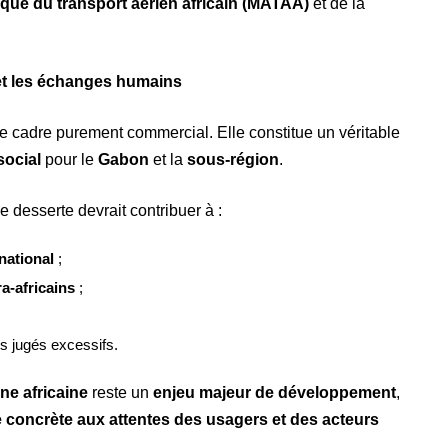
que du transport aérien africain (MATAA)
et de la
 et les échanges humains
 cadre purement commercial. Elle constitue un véritable
social
pour le
Gabon
et la
sous-région
.
le desserte devrait contribuer à :
national
;
a-africains
;
 jugés excessifs.
ne africaine
reste un
enjeu majeur de développement
,
 concrète aux attentes des usagers et des acteurs