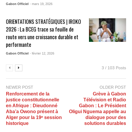
Gabon Officiel
- mars 19, 2026
ORIENTATIONS STRATÉGIQUES | IROKO
2026 : La BCEG trace sa feuille de
route vers une croissance durable et
performante
Gabon Officiel
- février 12, 2026
3 / 103 Posts
NEWER POST
OLDER POST
Renforcement de la
Grève à Gabon
justice constitutionnelle
Télévision et Radio
en Afrique : Dieudonné
Gabon : Le Président
Aba’a Owono présent à
Oligui Nguema appelle au
Alger pour la 19ᵉ session
dialogue pour des
historique
solutions durables