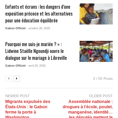
Enfants et écrans : les dangers d’une
exposition précoce et les alternatives
pour une éducation équilibrée
Gabon Officiel
- octobre 28, 2025
Pourquoi me suis-je mariée ? » :
Lidwine Staëlle Ngoundji ouvre le
dialogue sur le mariage à Libreville
Gabon Officiel
- avril 29, 2025
3 / 55 Posts
NEWER POST
OLDER POST
Migrants expulsés des
Assemblée nationale :
États-Unis : le Gabon
drogues à l’école, poulet,
ferme la porte à
manganèse, identité…
Washington
les députés mettent le