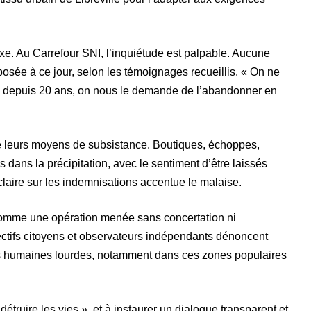
lexe. Au Carrefour SNI, l’inquiétude est palpable. Aucune
posée à ce jour, selon les témoignages recueillis. « On ne
 ici depuis 20 ans, on nous le demande de l’abandonner en
e leurs moyens de subsistance. Boutiques, échoppes,
 dans la précipitation, avec le sentiment d’être laissés
aire sur les indemnisations accentue le malaise.
 comme une opération menée sans concertation ni
ctifs citoyens et observateurs indépendants dénoncent
 humaines lourdes, notamment dans ces zones populaires
détruire les vies », et à instaurer un dialogue transparent et