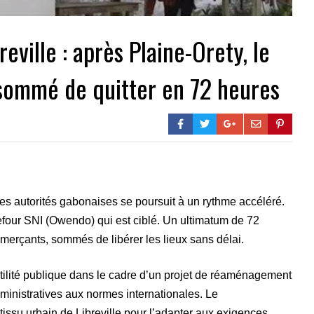
ville : après Plaine-Orety, le
sommé de quitter en 72 heures
les autorités gabonaises se poursuit à un rythme accéléré.
efour SNI (Owendo) qui est ciblé. Un ultimatum de 72
mmerçants, sommés de libérer les lieux sans délai.
tilité publique dans le cadre d’un projet de réaménagement
dministratives aux normes internationales. Le
 tissu urbain de Libreville pour l’adapter aux exigences