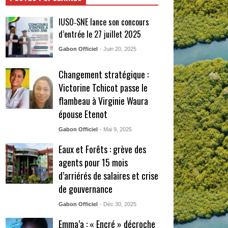
IUSO‑SNE lance son concours
d’entrée le 27 juillet 2025
Gabon Officiel
- Juin 20, 2025
Changement stratégique :
Victorine Tchicot passe le
flambeau à Virginie Waura
épouse Etenot
Gabon Officiel
- Mai 9, 2025
Eaux et Forêts : grève des
agents pour 15 mois
d’arriérés de salaires et crise
de gouvernance
Gabon Officiel
- Déc 30, 2025
Emma’a : « Encré » décroche