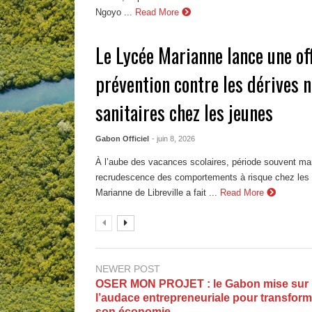
Ngoyo ...
Read More
Le Lycée Marianne lance une of
prévention contre les dérives 
sanitaires chez les jeunes
Gabon Officiel
- juin 8, 2026
À l’aube des vacances scolaires, période souvent ma
recrudescence des comportements à risque chez les 
Marianne de Libreville a fait ...
Read More
NEWER POST
OSER MON PROJET : le Gabon mise sur
l’audace entrepreneuriale pour transform
son économie