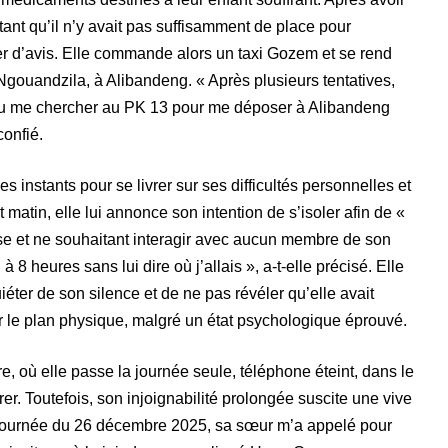
tant qu’il n’y avait pas suffisamment de place pour
ger d’avis. Elle commande alors un taxi Gozem et se rend
ouandzila, à Alibandeng. « Après plusieurs tentatives,
enu me chercher au PK 13 pour me déposer à Alibandeng
confié.
s instants pour se livrer sur ses difficultés personnelles et
matin, elle lui annonce son intention de s’isoler afin de «
rise et ne souhaitant interagir avec aucun membre de son
8 heures sans lui dire où j’allais », a-t-elle précisé. Elle
ter de son silence et de ne pas révéler qu’elle avait
sur le plan physique, malgré un état psychologique éprouvé.
e, où elle passe la journée seule, téléphone éteint, dans le
er. Toutefois, son injoignabilité prolongée suscite une vive
a journée du 26 décembre 2025, sa sœur m’a appelé pour