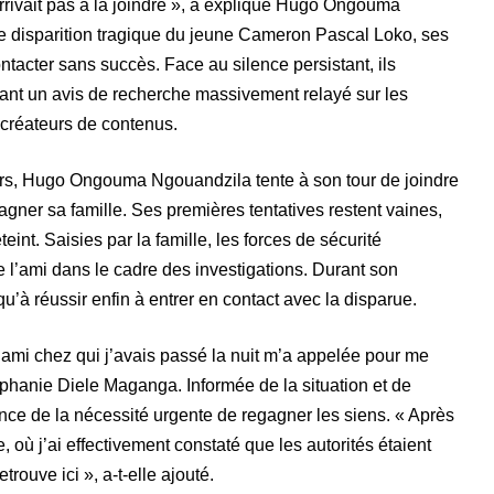
arrivait pas à la joindre », a expliqué Hugo Ongouma
 disparition tragique du jeune Cameron Pascal Loko, ses
ntacter sans succès. Face au silence persistant, ils
nçant un avis de recherche massivement relayé sur les
créateurs de contenus.
urs, Hugo Ongouma Ngouandzila tente à son tour de joindre
gner sa famille. Ses premières tentatives restent vaines,
int. Saisies par la famille, les forces de sécurité
e l’ami dans le cadre des investigations. Durant son
qu’à réussir enfin à entrer en contact avec la disparue.
ami chez qui j’avais passé la nuit m’a appelée pour me
Épiphanie Diele Maganga. Informée de la situation et de
ence de la nécessité urgente de regagner les siens. « Après
 où j’ai effectivement constaté que les autorités étaient
rouve ici », a-t-elle ajouté.