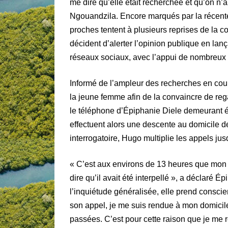
me dire qu’elle était recherchée et qu’on n’
Ngouandzila. Encore marqués par la récente
proches tentent à plusieurs reprises de la co
décident d’alerter l’opinion publique en la
réseaux sociaux, avec l’appui de nombreux 
Informé de l’ampleur des recherches en co
la jeune femme afin de la convaincre de rega
le téléphone d’Épiphanie Diele demeurant éte
effectuent alors une descente au domicile d
interrogatoire, Hugo multiplie les appels jus
« C’est aux environs de 13 heures que mon 
dire qu’il avait été interpellé », a déclaré 
l’inquiétude généralisée, elle prend consci
son appel, je me suis rendue à mon domicile,
passées. C’est pour cette raison que je me ret