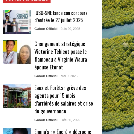
IUSO‑SNE lance son concours
d’entrée le 27 juillet 2025
Gabon Officiel
- Juin 20, 2025
Changement stratégique :
Victorine Tchicot passe le
flambeau à Virginie Waura
épouse Etenot
Gabon Officiel
- Mai 9, 2025
Eaux et Forêts : grève des
agents pour 15 mois
d’arriérés de salaires et crise
de gouvernance
Gabon Officiel
- Déc 30, 2025
Emma’a : « Encré » décroche