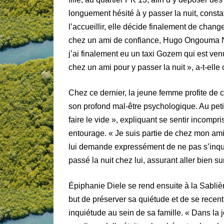
longuement hésité à y passer la nuit, consta
l’accueillir, elle décide finalement de chan
chez un ami de confiance, Hugo Ongouma Ng
j’ai finalement eu un taxi Gozem qui est v
chez un ami pour y passer la nuit », a-t-elle 
Chez ce dernier, la jeune femme profite de ce
son profond mal-être psychologique. Au petit 
faire le vide », expliquant se sentir incomp
entourage. « Je suis partie de chez mon ami à 
lui demande expressément de ne pas s’inquié
passé la nuit chez lui, assurant aller bien 
Épiphanie Diele se rend ensuite à la Sablièr
but de préserver sa quiétude et de se recentr
inquiétude au sein de sa famille. « Dans l