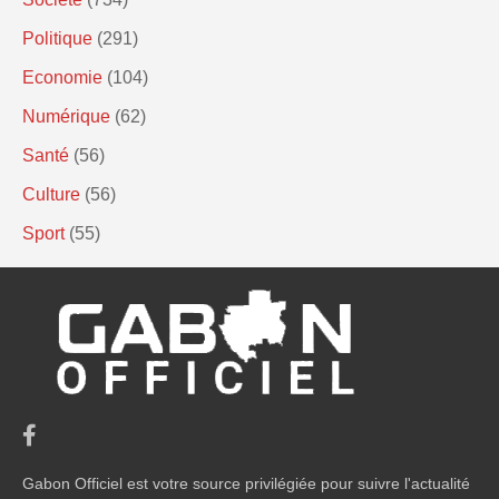
Politique
(291)
Economie
(104)
Numérique
(62)
Santé
(56)
Culture
(56)
Sport
(55)
Gabon Officiel est votre source privilégiée pour suivre l'actualité