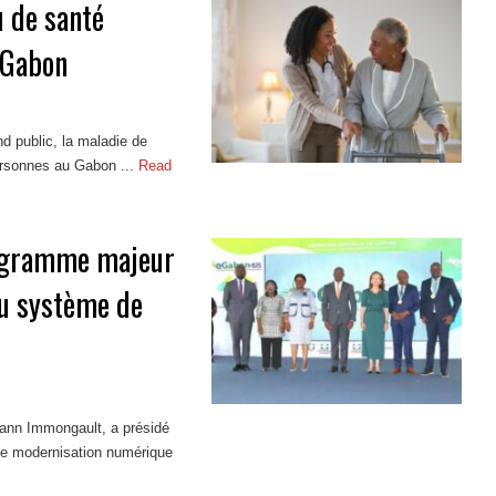
u de santé
 Gabon
d public, la maladie de
rsonnes au Gabon ...
Read
rogramme majeur
u système de
mann Immongault, a présidé
de modernisation numérique