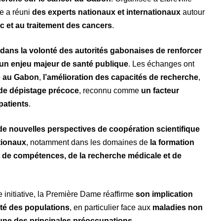
re a réuni
des experts nationaux et internationaux
autour
ic et au traitement des cancers
.
dans la volonté des autorités gabonaises de renforcer
un enjeu majeur de santé publique
. Les échanges ont
e au Gabon
,
l’amélioration des capacités de recherche
,
 de dépistage précoce
, reconnu comme
un facteur
patients
.
de nouvelles perspectives de coopération scientifique
tionaux
, notamment dans les domaines de
la formation
t de compétences, de la recherche médicale et de
 initiative, la Première Dame réaffirme
son implication
nté des populations
, en particulier face aux
maladies non
’une des principales préoccupations
.