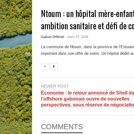
Ntoum : un hôpital mère-enfant
ambition sanitaire et défi de c
Gabon Officiel
- mars 27, 2026
La commune de Ntoum, dans la province de l’Estuaire,
important dans son offre de soins. Un hôpital dédié a
NEWER POST
Économie : le retour annoncé de Shell d
l’offshore gabonais ouvre de nouvelles
perspectives, sous réserve de négociati
COMMENTS