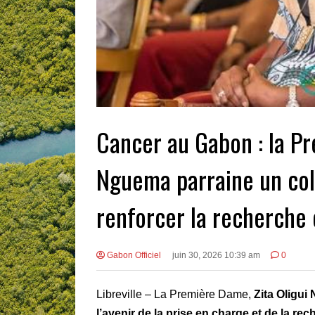
Cancer au Gabon : la Pr
Nguema parraine un col
renforcer la recherche 
Gabon Officiel
juin 30, 2026 10:39 am
0
Libreville – La Première Dame,
Zita Oligu
l’avenir de la prise en charge et de la r