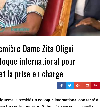
emière Dame Zita Oligui
loque international pour
et la prise en charge
i Nguema
, a présidé
un colloque international consacré à
echerche sur le cancer au Gabon
. Organisée à Libreville