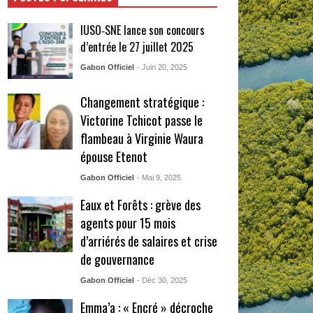
IUSO‑SNE lance son concours
d’entrée le 27 juillet 2025
Gabon Officiel
- Juin 20, 2025
Changement stratégique :
Victorine Tchicot passe le
flambeau à Virginie Waura
épouse Etenot
Gabon Officiel
- Mai 9, 2025
Eaux et Forêts : grève des
agents pour 15 mois
d’arriérés de salaires et crise
de gouvernance
Gabon Officiel
- Déc 30, 2025
Emma’a : « Encré » décroche