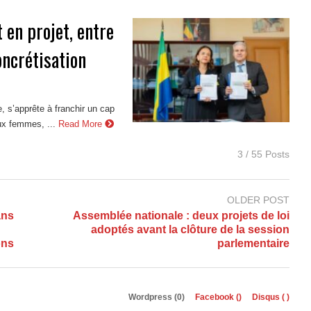
 en projet, entre
oncrétisation
 s’apprête à franchir un cap
ux femmes, ...
Read More
3 / 55 Posts
OLDER POST
ans
Assemblée nationale : deux projets de loi
adoptés avant la clôture de la session
ons
parlementaire
Wordpress (0)
Facebook (
)
Disqus (
)