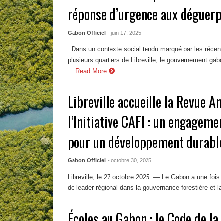
réponse d’urgence aux déguer
Gabon Officiel
- juin 17, 2025
Dans un contexte social tendu marqué par les réce
plusieurs quartiers de Libreville, le gouvernement gabo
...
Read More
Libreville accueille la Revue A
l’Initiative CAFI : un engageme
pour un développement durable
Gabon Officiel
- octobre 30, 2025
Libreville, le 27 octobre 2025. — Le Gabon a une fois 
de leader régional dans la gouvernance forestière et la
Écoles au Gabon : le Code de la