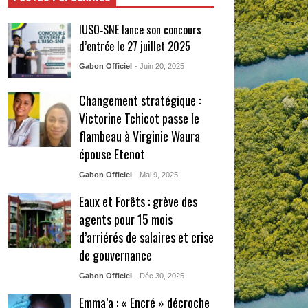
IUSO‑SNE lance son concours
d’entrée le 27 juillet 2025
Gabon Officiel
- Juin 20, 2025
Changement stratégique :
Victorine Tchicot passe le
flambeau à Virginie Waura
épouse Etenot
Gabon Officiel
- Mai 9, 2025
Eaux et Forêts : grève des
agents pour 15 mois
d’arriérés de salaires et crise
de gouvernance
Gabon Officiel
- Déc 30, 2025
Emma’a : « Encré » décroche