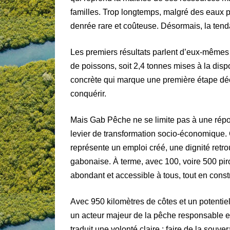
familles. Trop longtemps, malgré des eaux p
denrée rare et coûteuse. Désormais, la tend
Les premiers résultats parlent d’eux-mêmes
de poissons, soit 2,4 tonnes mises à la d
concrète qui marque une première étape déci
conquérir.
Mais Gab Pêche ne se limite pas à une répon
levier de transformation socio-économique. 
représente un emploi créé, une dignité retr
gabonaise. À terme, avec 100, voire 500 pi
abondant et accessible à tous, tout en constr
Avec 950 kilomètres de côtes et un potenti
un acteur majeur de la pêche responsable et d
traduit une volonté claire : faire de la sou