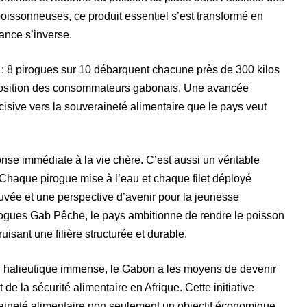
oissonneuses, ce produit essentiel s’est transformé en
ance s’inverse.
 : 8 pirogues sur 10 débarquent chacune près de 300 kilos
isposition des consommateurs gabonais. Une avancée
sive vers la souveraineté alimentaire que le pays veut
se immédiate à la vie chère. C’est aussi un véritable
Chaque pirogue mise à l’eau et chaque filet déployé
ouvée et une perspective d’avenir pour la jeunesse
rogues Gab Pêche, le pays ambitionne de rendre le poisson
uisant une filière structurée et durable.
el halieutique immense, le Gabon a les moyens de devenir
e la sécurité alimentaire en Afrique. Cette initiative
veraineté alimentaire non seulement un objectif économique,