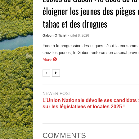
éloigner les jeunes des pièges d
tabac et des drogues
Gabon Officiel
- juillet 8, 2026
Face à la progression des risques liés à la consomm
chez les jeunes, le Gabon renforce son arsenal préventi
More
NEWER POST
L’Union Nationale dévoile ses candidats 
sur les législatives et locales 2025 !
COMMENTS