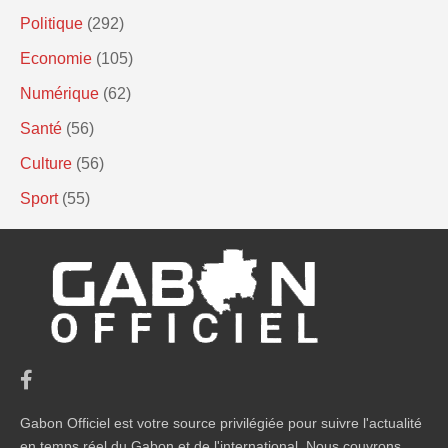
Politique
(292)
Economie
(105)
Numérique
(62)
Santé
(56)
Culture
(56)
Sport
(55)
Gabon Officiel est votre source privilégiée pour suivre l'actualité
en temps réel du Gabon et de l'international. Nous couvrons