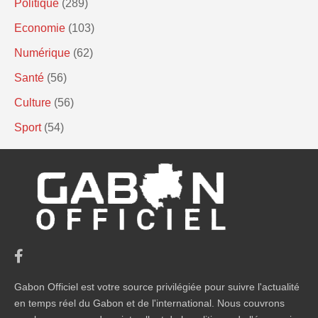
Politique
(289)
Economie
(103)
Numérique
(62)
Santé
(56)
Culture
(56)
Sport
(54)
Gabon Officiel est votre source privilégiée pour suivre l'actualité
en temps réel du Gabon et de l'international. Nous couvrons