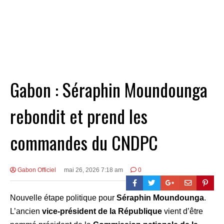
Gabon : Séraphin Moundounga
rebondit et prend les
commandes du CNDPC
Gabon Officiel
mai 26, 2026 7:18 am
0
Nouvelle étape politique pour
Séraphin Moundounga
.
L’ancien
vice-président de la République
vient d’être