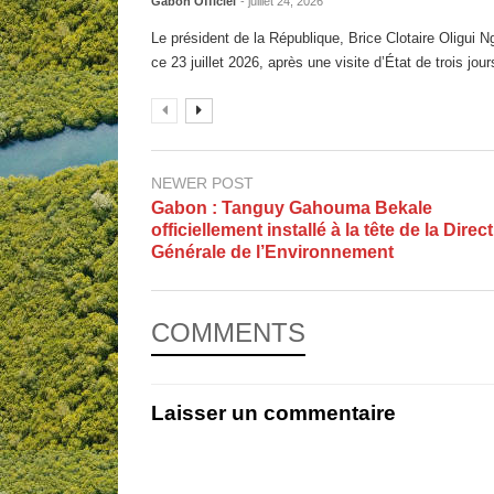
Gabon Officiel
- juillet 24, 2026
Le président de la République, Brice Clotaire Oligui N
ce 23 juillet 2026, après une visite d’État de trois jour
NEWER POST
Gabon : Tanguy Gahouma Bekale
officiellement installé à la tête de la Direc
Générale de l’Environnement
COMMENTS
Laisser un commentaire