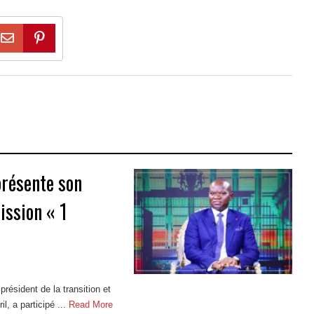
présente son
ission « 1
résident de la transition et
l, a participé ...
Read More