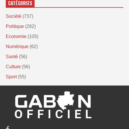
CATÉGORIES
Société
(737)
Politique
(292)
Economie
(105)
Numérique
(62)
Santé
(56)
Culture
(56)
Sport
(55)