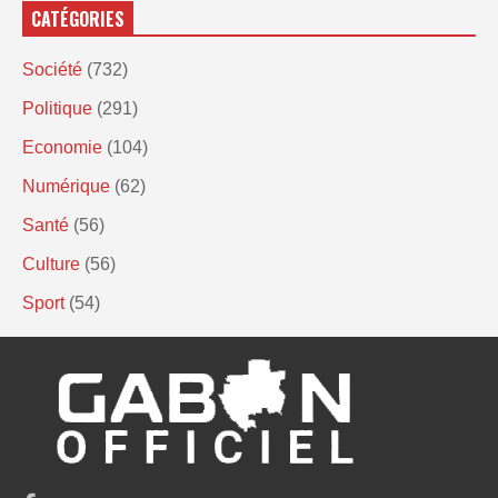
CATÉGORIES
Société
(732)
Politique
(291)
Economie
(104)
Numérique
(62)
Santé
(56)
Culture
(56)
Sport
(54)